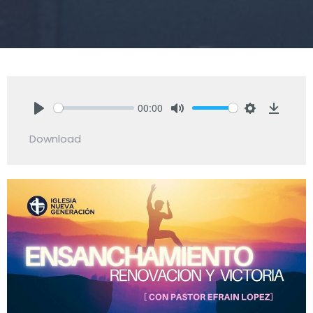
00:00
Play
Mute
Settings
Downlo
Download